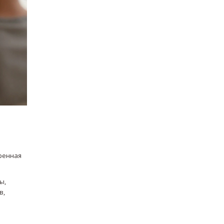
еренная
ы,
в,