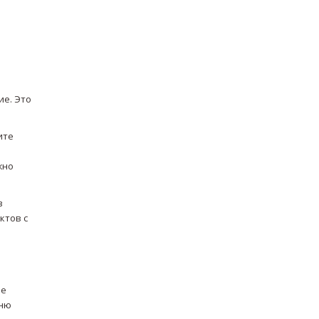
ие. Это
ите
и
жно
в
ктов с
ие
еню