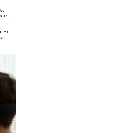
ходы
ается
йт на
для