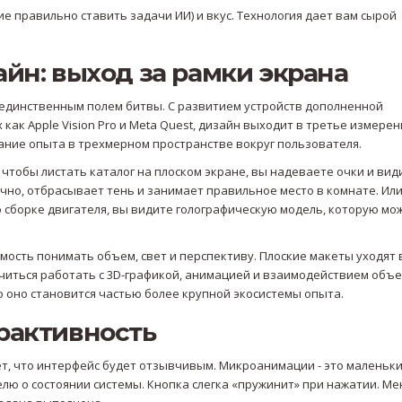
е правильно ставить задачи ИИ) и вкус. Технология дает вам сырой
йн: выход за рамки экрана
 единственным полем битвы. С развитием устройств дополненной
 как Apple Vision Pro и Meta Quest, дизайн выходит в третье измерен
ание опыта в трехмерном пространстве вокруг пользователя
.
 чтобы листать каталог на плоском экране, вы надеваете очки и вид
ично, отбрасывает тень и занимает правильное место в комнате. Ил
о сборке двигателя, вы видите голографическую модель, которую мо
мость понимать объем, свет и перспективу. Плоские макеты уходят 
читься работать с 3D-графикой, анимацией и взаимодействием объе
Но оно становится частью более крупной экосистемы опыта.
рактивность
ет, что интерфейс будет отзывчивым. Микроанимации - это маленьк
ю о состоянии системы. Кнопка слегка «пружинит» при нажатии. М