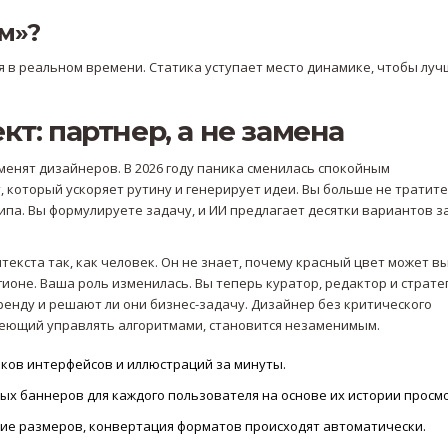
м»?
я в реальном времени. Статика уступает место динамике, чтобы луч
т: партнер, а не замена
менят дизайнеров. В 2026 году паника сменилась спокойным
т, который ускоряет рутину и генерирует идеи
.
Вы больше не тратите
па. Вы формулируете задачу, и ИИ предлагает десятки вариантов з
текста так, как человек. Он не знает, почему красный цвет может в
ионе. Ваша роль изменилась. Вы теперь куратор, редактор и стратег
ренду и решают ли они бизнес-задачу. Дизайнер без критического
меющий управлять алгоритмами, становится незаменимым.
ков интерфейсов и иллюстраций за минуты.
х баннеров для каждого пользователя на основе их истории просм
ие размеров, конвертация форматов происходят автоматически.