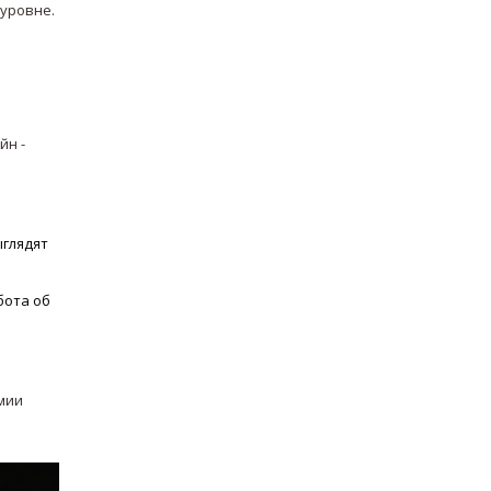
 уровне.
айн
-
ыглядят
бота об
мии