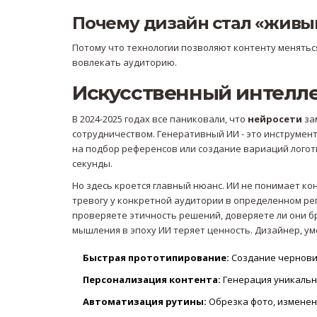
Почему дизайн стал «живы
Потому что технологии позволяют контенту менятьс
вовлекать аудиторию.
Искусственный интеллек
В 2024-2025 годах все паниковали, что
нейросети
за
сотрудничеством.
Генеративный ИИ
- это инструмен
на подбор референсов или создание вариаций логоти
секунды.
Но здесь кроется главный нюанс. ИИ не понимает кон
тревогу у конкретной аудитории в определенном рег
проверяете этичность решений, доверяете ли они б
мышления в эпоху ИИ теряет ценность. Дизайнер, у
Быстрая прототипирование:
Создание чернови
Персонализация контента:
Генерация уникальны
Автоматизация рутины:
Обрезка фото, изменен