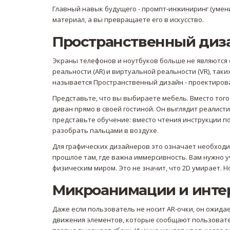
Главный навык будущего - промпт-инжиниринг (умени
материал, а вы превращаете его в искусство.
Пространственный диза
Экраны телефонов и ноутбуков больше не являются
реальности (AR) и виртуальной реальности (VR), таких
называется
Пространственный дизайн
- проектиров
Представьте, что вы выбираете мебель. Вместо того
диван прямо в своей гостиной. Он выглядит реалист
представьте обучение: вместо чтения инструкции п
разобрать пальцами в воздухе.
Для графических дизайнеров это означает необходи
прошлое там, где важна иммерсивность. Вам нужно у
физическим миром. Это не значит, что 2D умирает. 
Микроанимации и инте
Даже если пользователь не носит AR-очки, он ожида
движения элементов, которые сообщают пользовател