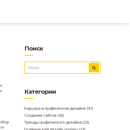
Поиск
ИСКАТЬ:
го
и
Категории
Карьера в графическом дизайне
(41)
Создание сайтов
(36)
азбор.
Тренды графического дизайна
(23)
 и
Графический дизайн основы
(23)