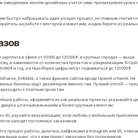
м заведением: многие дизайнеры учатся сами, просматривая уроки 
ние быстро набрасывать идеи ускорит процесс, но главным считаетс
ируйтесь на работе с вектором и макетами, а идеи берите из реальн
азов
арплата в офисе от 50 000 до 120 000 ₽, в крупных городах — выше.
месяц, в зависимости от количества проектов и специализации. В США
000 $ в год, а в Нью‑Йорке цифры могут подниматься до 120 000 $.
ehance, Dribbble, а также фриланс‑сайтов вроде Upwork и Kwork. Не
 малые бизнесы ищут дизайнеров именно там. Лучший способ — пре
переходить к платным проектам.
чебные работы, оформляйте их как реальные проекты: указывайте це
 двери к штатным вакансиям и более крупным клиентам.
ен 3D, изучайте визуализацию; если любовь к мобильным приложен
легче находят постоянных заказчиков.
е процесс работы, делитесь лайфхаками в Instagram или VK, отвеч
ем выше шанс, что к вам придут заказчики без посредников.