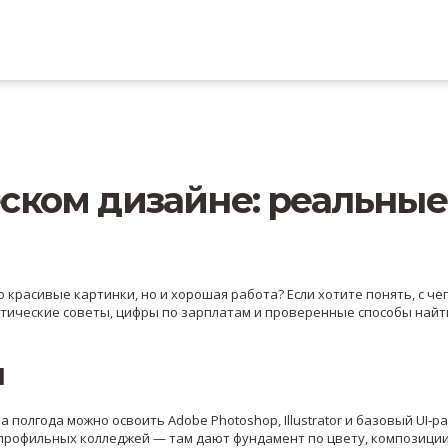
ском дизайне: реальные
 красивые картинки, но и хорошая работа? Если хотите понять, с че
ктические советы, цифры по зарплатам и проверенные способы найт
и
 полгода можно освоить Adobe Photoshop, Illustrator и базовый UI‑р
 профильных колледжей — там дают фундамент по цвету, композиции