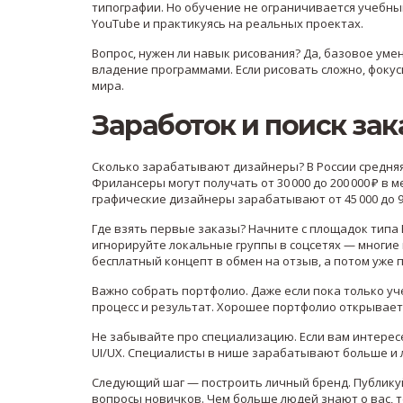
типографии. Но обучение не ограничивается учебны
YouTube и практикуясь на реальных проектах.
Вопрос, нужен ли навык рисования? Да, базовое уме
владение программами. Если рисовать сложно, фокус
мира.
Заработок и поиск зак
Сколько зарабатывают дизайнеры? В России средняя з
Фрилансеры могут получать от 30 000 до 200 000 ₽ в 
графические дизайнеры зарабатывают от 45 000 до 90 
Где взять первые заказы? Начните с площадок типа B
игнорируйте локальные группы в соцсетях — многие
бесплатный концепт в обмен на отзыв, а потом уже 
Важно собрать портфолио. Даже если пока только у
процесс и результат. Хорошее портфолио открывает
Не забывайте про специализацию. Если вам интерес
UI/UX. Специалисты в нише зарабатывают больше и 
Следующий шаг — построить личный бренд. Публикуйт
вопросы новичков. Чем больше людей знают о вас, т