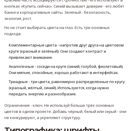
красный часто ассоциируется с срочностью - его используют в
кнопках «Купить сейчас». Синий вызывает доверие - его любят
банки и корпоративные сайты. Зелёный - безопасность,
экология, рост.
Но не стоит выбирать цвета на глаз. Есть три основных
подхода:
Комплементарные цвета - напротив друг друга на цветовом
круге (красный и зелёный). Они создают контраст и
привлекают внимание.
Аналогичные - соседи на круге (синий, голубой, фиолетовый).
Они мягкие, спокойные, хорошо работают в интерфейсах.
Триадные - три цвета, равномерно распределённые по кругу
(красный, жёлтый, синий). Используются, когда нужно
передать энергию и разнообразие.
Ограничение - ключ. Не используй больше трёх основных
цветов в одном проекте. Добавь чёрный, белый или серый - они
не конкурируют, а укрепляют структуру.
Типографика: шрифты