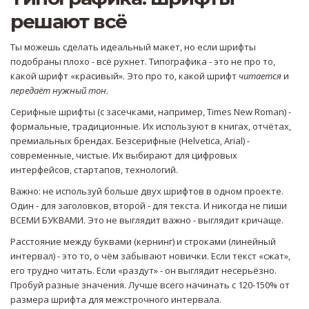
решают всё
Ты можешь сделать идеальный макет, но если шрифты
подобраны плохо - всё рухнет. Типографика - это не про то,
какой шрифт «красивый». Это про то, какой шрифт
читается
и
передаёт нужный тон
.
Серифные шрифты (с засечками, например, Times New Roman) -
формальные, традиционные. Их используют в книгах, отчётах,
премиальных брендах. Безсерифные (Helvetica, Arial) -
современные, чистые. Их выбирают для цифровых
интерфейсов, стартапов, технологий.
Важно: не используй больше двух шрифтов в одном проекте.
Один - для заголовков, второй - для текста. И никогда не пиши
ВСЕМИ БУКВАМИ. Это не выглядит важно - выглядит кричаще.
Расстояние между буквами (кернинг) и строками (линейный
интервал) - это то, о чём забывают новички. Если текст «сжат»,
его трудно читать. Если «раздут» - он выглядит несерьёзно.
Пробуй разные значения. Лучше всего начинать с 120-150% от
размера шрифта для межстрочного интервала.