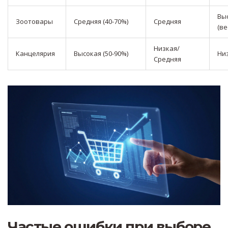
Вы
Зоотовары
Средняя (40-70%)
Средняя
(ве
Низкая/
Канцелярия
Высокая (50-90%)
Ни
Средняя
Частые ошибки при выборе