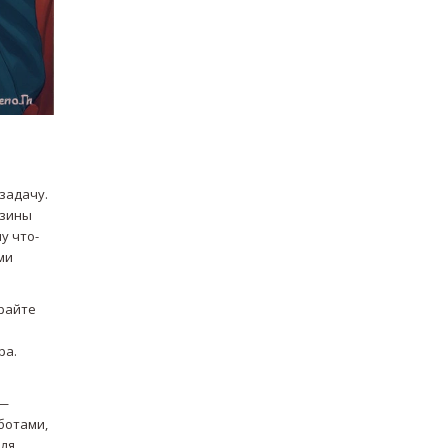
задачу.
рзины
у что-
ми
ирайте
ра.
 —
ботами,
для