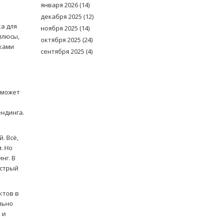
января 2026
(14)
декабря 2025
(12)
а для
ноября 2025
(14)
 плюсы,
октября 2025
(24)
уками
сентября 2025
(4)
ю
 может
ендинга.
. Всё,
. Но
нг. В
ыстрый
ктов в
льно
 и