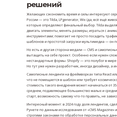
решений
Желающих сэкономить время и силы интересуют сер
России — это Tilda, LPgenerator, Wix (да, всё ещё живо
которые определяют финальный выбор. Tilda выделяет
двигать элементы, менять размеры, играться с аним
инструментами; помогает не просто посадить трафик,
шаблонов и простотой загрузки мультимедиа — он по
Но есть и другая сторона медали — CMS и самописны
вытащить на себе проект. Особенно если нужен сло
нестандартные формы. Shopify — это полубог в мире
Но тут уже нужен разработчик, иногда дизайнер, а и
Самописные лендинги на фреймворках типа React или
что не помещается в шаблон или требует космическ
стоимость такого внедрения может начинаться от 350
среднем, подавляющее большинство малых и средни
старт, возможность самому что-то править, не зави
Интересный момент: в 2024 году доля лендингов, сд
Рунете по данным исследования от «CMS Magazine» и 
строгими законами по обработке персональных данны