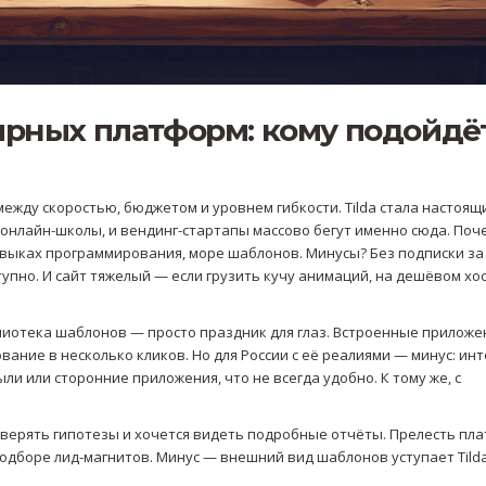
рных платформ: кому подойдё
ежду скоростью, бюджетом и уровнем гибкости. Tilda стала настоящ
онлайн-школы, и вендинг-стартапы массово бегут именно сюда. Поч
авыках программирования, море шаблонов. Минусы? Без подписки за 
тупно. И сайт тяжелый — если грузить кучу анимаций, на дешёвом хо
блиотека шаблонов — просто праздник для глаз. Встроенные приложе
ание в несколько кликов. Но для России с её реалиями — минус: ин
ли или сторонние приложения, что не всегда удобно. К тому же, с
роверять гипотезы и хочется видеть подробные отчёты. Прелесть пл
подборе лид-магнитов. Минус — внешний вид шаблонов уступает Tilda