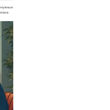
ненужные
плана.