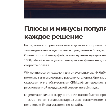
Плюсы и минусы популя
каждое решение
Нет идеального решения — всегда есть компромисс м
законодателем моды: бизнес-коучи, личные бренды, 
Очень простой интерфейс, почти нулевая нужда в н
1000 рублей в месяц много интересных фишек не дос
скорость ползет.
Wix лучше всего подходит для визуальщиков. Их би
помогают интегрировать рассылку, галереи, брониров
с кассами, оплатой, местными CRM даётся через косты
русскоязычной поддержкой совсем не всё гладко.
LPgenerator сильно выручает, если важно быстро п
— в A/B тестах, тепловых картах и автоматическом 
некоторые блоки устарели по дизайну.