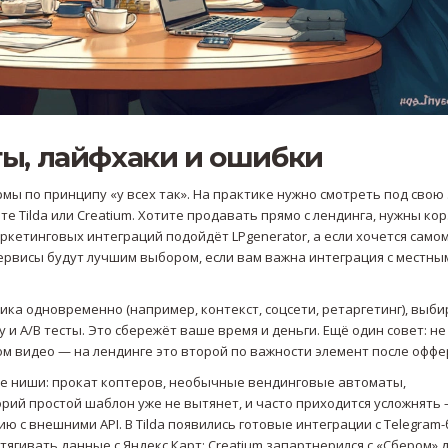
ты, лайфхаки и ошибки
ы по принципу «у всех так». На практике нужно смотреть под свою 
те Tilda или Creatium. Хотите продавать прямо с лендинга, нужны ко
ркетинговых интеграций подойдёт LPgenerator, а если хочется самом
 сервисы будут лучшим выбором, если вам важна интеграция с местны
ика одновременно (например, контекст, соцсети, ретаргетинг), выб
 и A/B тесты. Это сбережёт ваше время и деньги. Ещё один совет: не
м видео — на лендинге это второй по важности элемент после оффе
кие ниши: прокат коптеров, необычные вендинговые автоматы,
рий простой шаблон уже не вытянет, и часто приходится усложнять
 с внешними API. В Tilda появились готовые интеграции с Telegram-
тягивать данные с Яндекс.Карт; Creatium запартнерился с «Сбером» 