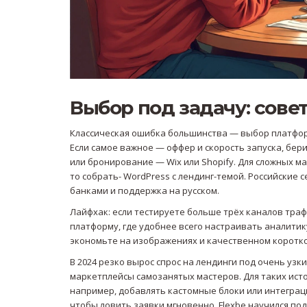
Выбор под задачу: сове
Классическая ошибка большинства — выбор платформ
Если самое важное — оффер и скорость запуска, бери
или бронирование — Wix или Shopify. Для сложных ма
то собрать- WordPress с лендинг-темой. Российские
банками и поддержка на русском.
Лайфхак: если тестируете больше трёх каналов траф
платформу, где удобнее всего настраивать аналитику
экономьте на изображениях и качественном коротко
В 2024 резко вырос спрос на лендинги под очень уз
маркетплейсы самозанятых мастеров. Для таких исто
например, добавлять кастомные блоки или интеграцию
чтобы ловить заявки мгновенно. Flexbe научился под