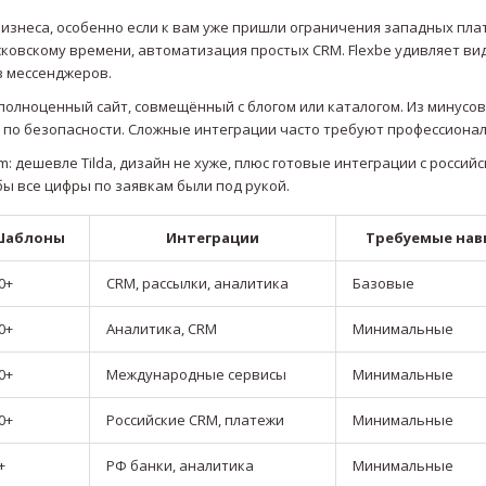
робизнеса, особенно если к вам уже пришли ограничения западных пла
сковскому времени, автоматизация простых CRM. Flexbe удивляет в
з мессенджеров.
т полноценный сайт, совмещённый с блогом или каталогом. Из минусо
 по безопасности. Сложные интеграции часто требуют профессионал
 дешевле Tilda, дизайн не хуже, плюс готовые интеграции с россий
тобы все цифры по заявкам были под рукой.
Шаблоны
Интеграции
Требуемые нав
0+
CRM, рассылки, аналитика
Базовые
0+
Аналитика, CRM
Минимальные
0+
Международные сервисы
Минимальные
0+
Российские CRM, платежи
Минимальные
+
РФ банки, аналитика
Минимальные