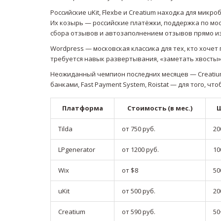
Российские uKit, Flexbe и Creatium находка для мик
Их козырь — российские платёжки, поддержка по мо
сбора отзывов и автозаполнением отзывов прямо и
Wordpress — московская классика для тех, кто хоче
требуется навык развертывания, «заметать хвосты»
Неожиданный чемпион последних месяцев — Creatium:
банками, Fast Payment System, Roistat — для того, ч
Платформа
Стоимость (в мес.)
Tilda
от 750 руб.
20
LPgenerator
от 1200 руб.
10
Wix
от $8
50
uKit
от 500 руб.
20
Creatium
от 590 руб.
50