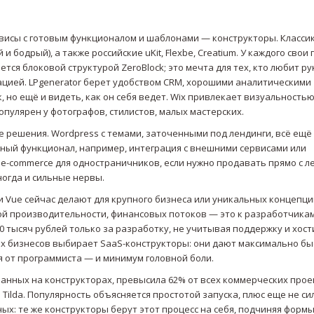
висы с готовым функционалом и шаблонами — конструкторы. Классик
й и бодрый), а также российские uKit, Flexbe, Creatium. У каждого свои
ся блоковой структурой ZeroBlock; это мечта для тех, кто любит р
ацией. LPgenerator берет удобством CRM, хорошими аналитическими
 но ещё и видеть, как он себя ведет. Wix привлекает визуальность
пулярен у фотографов, стилистов, малых мастерских.
е решения. Wordpress с темами, заточенными под лендинги, всё ещё
жный функционал, например, интеграция с внешними сервисами или
 e-commerce для одностраничников, если нужно продавать прямо с л
ногда и сильные нервы.
 Vue сейчас делают для крупного бизнеса или уникальных концепций
ой производительности, финансовых потоков — это к разработчикам
 тысяч рублей только за разработку, не учитывая поддержку и хости
х бизнесов выбирает SaaS-конструкторы: они дают максимально б
ся от программиста — и минимум головной боли.
еланных на конструкторах, превысила 62% от всех коммерческих прое
Tilda. Популярность объясняется простотой запуска, плюс еще не си
х: те же конструкторы берут этот процесс на себя, подчиняя формы