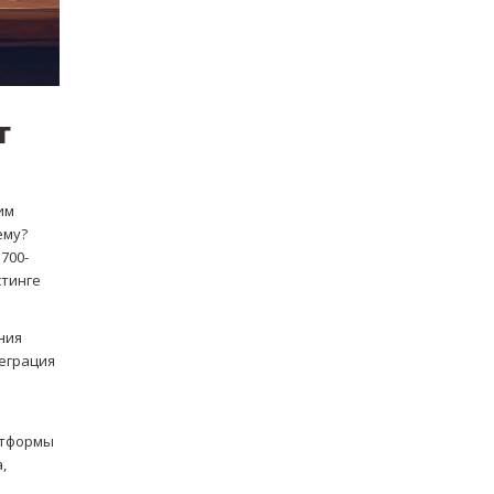
т
им
ему?
700-
стинге
ния
теграция
атформы
,