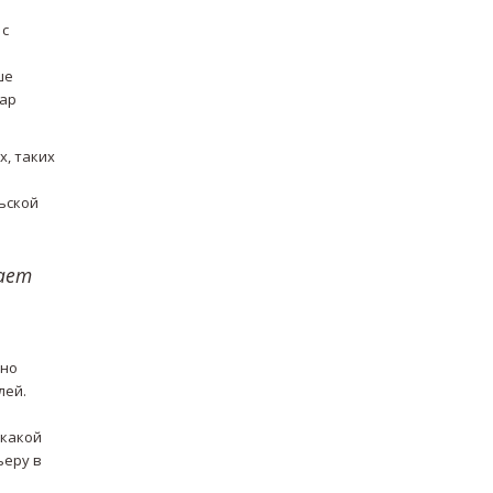
 с
ше
нар
х, таких
ьской
вает
тно
лей.
 какой
ьеру в