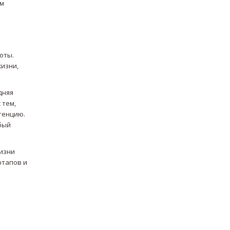
ым
оты.
жизни,
дняя
 тем,
тенцию.
обый
жизни
ртапов и