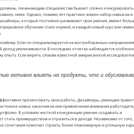
уровень. Начинающим специалистам бывает сложно конкурировать
правило, ниже. Однако, помимо лет практики, важен набор навыков и
Дизайнеры, которые постоянно развивают свои умения, имеют боль
епрерывное обучение стало нормой, и каждый новый курс или семи
.
дизайнер. Если он специализируется на востребованных направления
кий доход увеличиваются. В последних отчетах наблюдается особенно
му опыту. Если верить словам известной американской исследовател
ью активно влиять на продукты, что и обуславли
эффективно презентовать свои работы. Дизайнеры, умеющие грамо
ри поиске новых заказчиков или привлечении внимания работодате
ртфолио. В условиях жесткой конкуренции умение создавать и
 стать преимуществом и отразиться в доходе. Независимо от того,
их сочетания помогает строить более планомерную и успешную кар