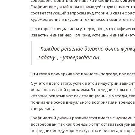
совершенствовать свои навыки и следить за
совре
Графические дизайнеры взаимодействуют с клиентам
соответствующий запросам аудитории. В связи с ра
художественным вкусом и технической компетентнос
Некоторые специалисты утверждают, что графический 
известный дизайнер Пол Рэнд, успешный дизайн - эт
"Каждое решение должно быть функц
задачу", - утверждал он.
Эти слова подчеркивают важность подхода, при кот
С учетом всего этого, успех в этой индустрии зави
образовательной программы. В последние годы все 
которые охватывают как традиционные методы, так
понимание основ визуального восприятия и трендов
специалиста.
Графический дизайн развивается вместе с нуждами р
востребован, так как бренды хотят оставаться узна
посредник между миром искусства и бизнеса, котор