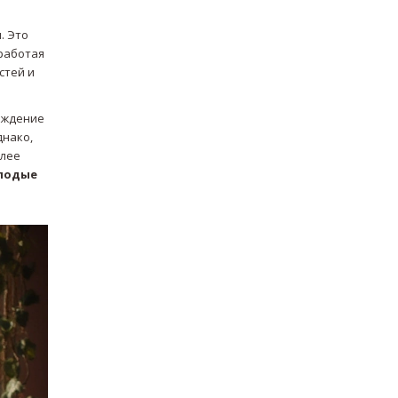
. Это
работая
стей и
раждение
днако,
олее
лодые