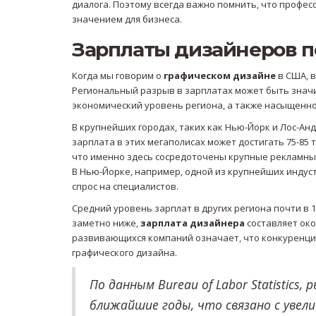
диалога. Поэтому всегда важно помнить, что професс
значением для бизнеса.
Зарплаты дизайнеров 
Когда мы говорим о
графическом дизайне
в США, в
Региональный разрыв в зарплатах может быть значи
экономический уровень региона, а также насыщенно
В крупнейших городах, таких как Нью-Йорк и Лос-А
зарплата в этих мегаполисах может достигать 75-85 т
что именно здесь сосредоточены крупные рекламные
В Нью-Йорке, например, одной из крупнейших индус
спрос на специалистов.
Средний уровень зарплат в других региона почти в 1.
заметно ниже,
зарплата дизайнера
составляет око
развивающихся компаний означает, что конкуренция
графического дизайна.
По данным Bureau of Labor Statistics
ближайшие годы, что связано с увел