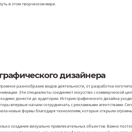
путь в этом творческом мире.
графического дизайнера
ромное разнообразие видов деятельности, от разработки логотипо
нимации. Эти специалисты соединяют искусство с коммерческой цел
ходимо донести до аудитории. История графического дизайна уходи
аторы впервые начали сотрудничать с рекламными агентствами. Сег
ела новые формы благодаря технологиям, которые открыли огромн
олько создание визуально привлекательных объектов. Важно посто