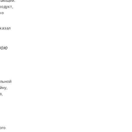
ывающей.
родукт,
ко
сказал
вою
ильной
йну,
в,
ого