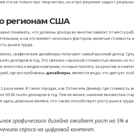
ия эта не только про творчество, но и про решение задач с реальн
по регионам США
ажно понимать, что уровень дохода во многом зависит от места раб
тельным, и на это влияют несколько факторов, включая стоимость 
сть рынка труда.
нджелес, графические дизайнеры получают самый высокий доход. Сре
ысяч долларов в год. Это связано с высокой стоимостью жизни, но и с
 агентства и медиа-компании, готовые платить за креатив и компе
трий, где востребованы
дизайнеры
, является мода, что диктует ос
5 раза ниже. В таких городах, как Остин или Денвер, где стоимость 
ло 50-60 тысяч долларов в год. Тем не менее, наличие множества ста
 здесь довольно велика, что также способствует росту рынка труда
, рынок графического дизайна ожидает рост на 5% в
ичением спроса на цифровой контент.