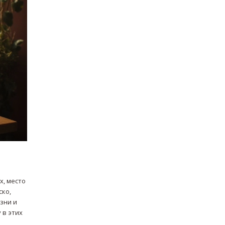
х, место
ско,
зни и
 в этих