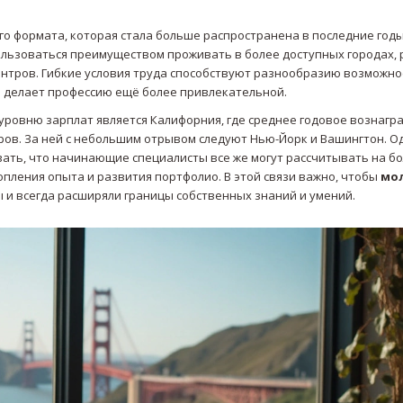
о формата, которая стала больше распространена в последние годы
ользоваться преимуществом проживать в более доступных городах, 
ентров. Гибкие условия труда способствуют разнообразию возможно
о делает профессию ещё более привлекательной.
о уровню зарплат является Калифорния, где среднее годовое вознаг
ов. За ней с небольшим отрывом следуют Нью-Йорк и Вашингтон. О
вать, что начинающие специалисты все же могут рассчитывать на б
пления опыта и развития портфолио. В этой связи важно, чтобы
мо
 и всегда расширяли границы собственных знаний и умений.