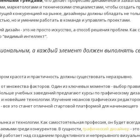
менными трендами
, что делает профессию динамичной и захват
и, маркетологами и техническими специалистами, чтобы создать п
стущей конкуренцией на рынке, дизайнеры должны обладать не толь
тью, но и умением работать в команде и управлять проектами.
дизайн - это не просто искусство, а способ решения проблем. Как 
о "видимый интеллект".
иональным, а каждый элемент должен выполнять с
ором красота и практичность должны существовать неразрывно.
сит от множества факторов. Один из ключевых моментов - выбор прав
больше учебных заведений предлагают курсы по графическому диза
 и новейшие технологии. Изучение нюансов графических редакторо
 - все это станет отличной стартовой платформой для начинающего
ынка и технологии. Как самостоятельная профессия, он будет всегда
ваемыми среди конкурентов. В сущности,
графический дизайнер
- это
ый работает над созданием продуктивного и непрерывного визуальн