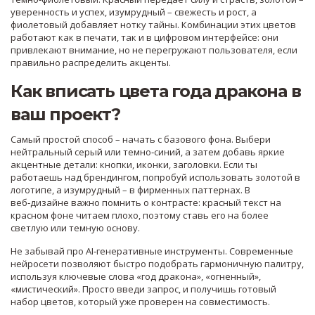
уверенность и успех, изумрудный – свежесть и рост, а
фиолетовый добавляет нотку тайны. Комбинации этих цветов
работают как в печати, так и в цифровом интерфейсе: они
привлекают внимание, но не перегружают пользователя, если
правильно распределить акценты.
Как вписать цвета года дракона в
ваш проект?
Самый простой способ – начать с базового фона. Выбери
нейтральный серый или темно‑синий, а затем добавь яркие
акцентные детали: кнопки, иконки, заголовки. Если ты
работаешь над брендингом, попробуй использовать золотой в
логотипе, а изумрудный – в фирменных паттернах. В
веб‑дизайне важно помнить о контрасте: красный текст на
красном фоне читаем плохо, поэтому ставь его на более
светлую или темную основу.
Не забывай про AI‑генеративные инструменты. Современные
нейросети позволяют быстро подобрать гармоничную палитру,
используя ключевые слова «год дракона», «огненный»,
«мистический». Просто введи запрос, и получишь готовый
набор цветов, который уже проверен на совместимость.