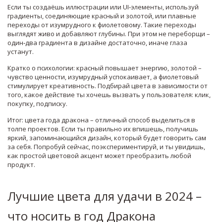
Если ты создаёшь иллюстрации или UI‑элементы, используй
градиенты, соединяющие красный и золотой, или плавные
переходы от изумрудного к фиолетовому. Такие переходы
выглядят живо и добавляют глубины. При этом не переборщи –
один‑два градиента в дизайне достаточно, иначе глаза
устанут.
Кратко о психологии: красный повышает энергию, золотой –
чувство ценности, изумрудный успокаивает, а фиолетовый
стимулирует креативность. Подбирай цвета в зависимости от
того, какое действие ты хочешь вызвать у пользователя: клик,
покупку, подписку.
Итог: цвета года дракона – отличный способ выделиться в
толпе проектов. Если ты правильно их впишешь, получишь
яркий, запоминающийся дизайн, который будет говорить сам
за себя. Попробуй сейчас, поэкспериментируй, и ты увидишь,
как простой цветовой акцент может преобразить любой
продукт.
Лучшие цвета для удачи в 2024 –
что носить в год Дракона