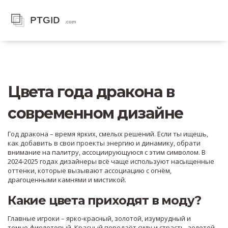
Цвета года дракона в
современном дизайне
Год дракона – время ярких, смелых решений. Если ты ищешь,
как добавить в свои проекты энергию и динамику, обрати
внимание на палитру, ассоциирующуюся с этим символом. В
2024‑2025 годах дизайнеры всё чаще используют насыщенные
оттенки, которые вызывают ассоциацию с огнём,
драгоценными камнями и мистикой.
Какие цвета приходят в моду?
Главные игроки – ярко‑красный, золотой, изумрудный и
темно‑фиолетовый. Красный передаёт силу и страсть, золотой –