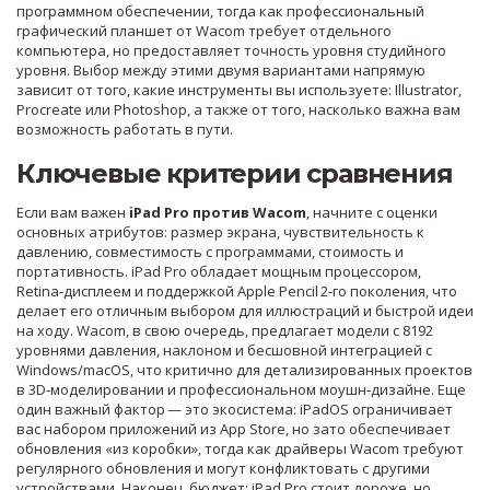
программном обеспечении, тогда как профессиональный
графический планшет от Wacom требует отдельного
компьютера, но предоставляет точность уровня студийного
уровня. Выбор между этими двумя вариантами напрямую
зависит от того, какие инструменты вы используете: Illustrator,
Procreate или Photoshop, а также от того, насколько важна вам
возможность работать в пути.
Ключевые критерии сравнения
Если вам важен
iPad Pro против Wacom
, начните с оценки
основных атрибутов: размер экрана, чувствительность к
давлению, совместимость с программами, стоимость и
портативность. iPad Pro обладает мощным процессором,
Retina‑дисплеем и поддержкой Apple Pencil 2‑го поколения, что
делает его отличным выбором для иллюстраций и быстрой идеи
на ходу. Wacom, в свою очередь, предлагает модели с 8192
уровнями давления, наклоном и бесшовной интеграцией с
Windows/macOS, что критично для детализированных проектов
в 3D‑моделировании и профессиональном моушн‑дизайне. Еще
один важный фактор — это экосистема: iPadOS ограничивает
вас набором приложений из App Store, но зато обеспечивает
обновления «из коробки», тогда как драйверы Wacom требуют
регулярного обновления и могут конфликтовать с другими
устройствами. Наконец, бюджет: iPad Pro стоит дороже, но