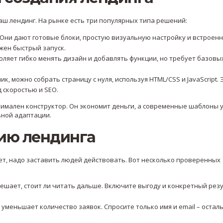
аш лендинг. На рынке есть три популярных типа решений:
or). Они дают готовые блоки, простую визуальную настройку и встроен
ужен быстрый запуск.
воляет гибко менять дизайн и добавлять функции, но требует базовы
чик, можно собрать страницу с нуля, используя HTML/CSS и JavaScript. 
 скоростью и SEO.
имален конструктор. Он экономит деньги, а современные шаблоны 
ьной адаптации.
сию лендинга
ет, надо заставить людей действовать. Вот несколько проверенных
 решает, стоит ли читать дальше. Включите выгоду и конкретный резу
 уменьшает количество заявок. Спросите только имя и email – остал