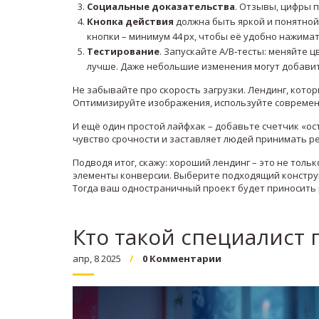
Социальные доказательства
. Отзывы, цифры п
Кнопка действия
должна быть яркой и понятной.
кнопки – минимум 44 px, чтобы её удобно нажима
Тестирование
. Запускайте A/B‑тесты: меняйте 
лучше. Даже небольшие изменения могут добавить
Не забывайте про скорость загрузки. Лендинг, котор
Оптимизируйте изображения, используйте современ
И ещё один простой лайфхак – добавьте счетчик «ос
чувство срочности и заставляет людей принимать р
Подводя итог, скажу: хороший лендинг – это не тол
элементы конверсии. Выберите подходящий конструкт
Тогда ваш одностраничный проект будет приносить 
Кто такой специалист
апр, 8 2025
0 Комментарии