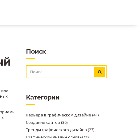
Поиск
ый
ИСКАТЬ:
 или
жных
Категории
е приемы
Карьера в графическом дизайне
(41)
что
Создание сайтов
(36)
Тренды графического дизайна
(23)
Графический дизайн основы
(23)