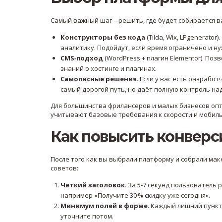
Самый важный шаг – решить, где будет собирается в
Конструкторы без кода
(Tilda, Wix, LPgenerat
аналитику. Подойдут, если время ограничено и н
CMS‑подход
(WordPress + плагин Elementor). Поз
знаний о хостинге и плагинах.
Самописные решения
. Если у вас есть разработ
самый дорогой путь, но даёт полную контроль над
Для большинства фрилансеров и малых бизнесов опт
учитывают базовые требования к скорости и мобил
Как повысить конвер
После того как вы выбрали платформу и собрали мак
советов:
Четкий заголовок
. За 5‑7 секунд пользователь
например «Получите 30 % скидку уже сегодня».
Минимум полей в форме
. Каждый лишний пункт
уточните потом.