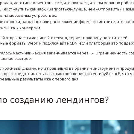
родаж, логотипы клиентов – всё, что покажет, что вы реально работ
 Текст «Купить сейчас», «Записаться» лучше, чем «Отправить». Разм
ть на мобильных устройствах.
цвет кнопки, заголовок или расположение формы и смотрите, что раб
 5‑10 % к конверсии.
ый открывается дольше 2‑х секунд, теряет половину посетителей.
ные форматы WebP и подключайте CDN, если платформа это поддер
талось мест» или «акция заканчивается через…». Ограниченность со
ешение быстрее.
ько красивый дизайн, но и правильно выбранный инструмент и проду
ор, сосредоточьтесь на ясных сообщениях и тестируйте всё, что м
реальные результаты уже с первого дня.
 по созданию лендингов?