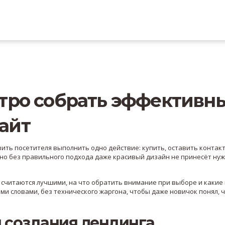
стро собрать эффективн
айт
вить посетителя выполнить одно действие: купить, оставить контакт
, но без правильного подхода даже красивый дизайн не принесёт ну
с считаются лучшими, на что обратить внимание при выборе и каки
и словами, без технического жаргона, чтобы даже новичок понял, 
 создания лендинга