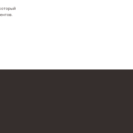
 который
ентов.