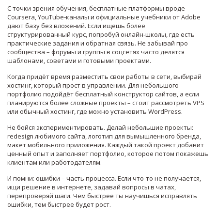
С точки зрения обучения, бесплатные платформы вроде
Coursera, YouTube‑каналы и официальные учебники от Adobe
дают базу без вложений. Если ищешь более
структурированный курс, попробуй онлайн‑школы, где есть
практические задания и обратная связь. Не забывай про
сообщества – форумы и группы в соцсетях часто делятся
шаблонами, советами и готовыми проектами.
Когда придёт время разместить свои работы в сети, выбирай
хостинг, который прост в управлении. Для небольшого
портфолио подойдёт бесплатный конструктор сайтов, а если
планируются более сложные проекты – стоит рассмотреть VPS
или обычный хостинг, где можно установить WordPress.
Не бойся экспериментировать. Делай небольшие проекты:
redesign любимого сайта, логотип для вымышленного бренда,
макет мобильного приложения. Каждый такой проект добавит
ценный опыт и заполняет портфолио, которое потом покажешь
клиентам или работодателям.
И помни: ошибки – часть процесса. Если что‑то не получается,
ищи решение в интернете, задавай вопросы в чатах,
перепроверяй шаги. Чем быстрее ты научишься исправлять
ошибки, тем быстрее будет рост.