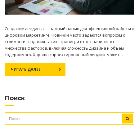
Создание лендинга — важный навык для эффективной работы в
цифровом маркетинге. Новички часто задаются вопросом о
стоимости создания таких страниц, и ответ зависит от
множества факторов, включая сложность дизайна и объем
содержимого. Хорошо спроектированный лендинг может
существенно увеличить конверсию и помочь бизнесу расти. В
этой статье мы обсудим, сколько стоит создать лендинг
ЧИТАТЬ ДАЛЕЕ
новичку, и что на это влияет.
Поиск
ИСКАТЬ: