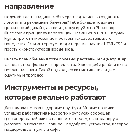
направление
Подумай, где ты видишь себя через год. Хочешь создавать
логотипы и рекламные баннеры? Тебе больше подойдет
графический дизайн, а значит, фокусируйся на Photoshop,
Illustrator и принципах композиции. Целишься в UI/UX – изучай
Figma, прототипирование и основы пользовательского
поведения. Если интересует код и верстка, начни с HTML/CSS и
простых конструкторов вроде Tilda.
Писать план обучения тоже полезно: расставь цели (например,
«создать портфолио из 5 проектов за 3 месяца») и разбей их на
небольшие шаги. Такой подход держит мотивацию и дает
ощутимый прогресс.
Инструменты и ресурсы,
которые реально работают
Для начала не нужны дорогие ноутбуки. Многие новички
успешно работают на недорогих ноутбуках с хорошей
цветопередачей или на планшете с пером, если планируют
рисовать в Procreate. Главное – подобрать устройство, которое
поддерживает нужный софт.