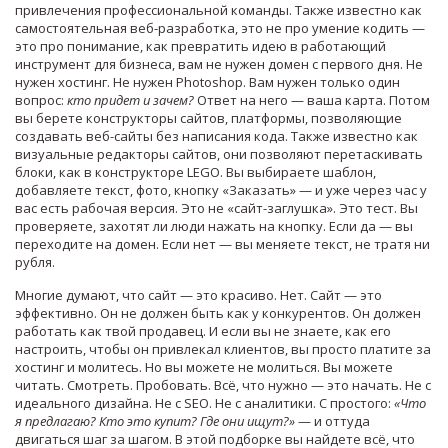
привлечения профессиональной команды
. Также известно как
самостоятельная веб-разработка
, это не про умение кодить —
это про понимание, как превратить идею в работающий
инструмент для бизнеса
, вам не нужен домен с первого дня. Не
нужен хостинг. Не нужен Photoshop. Вам нужен только один
вопрос:
кто придет и зачем?
Ответ на него — ваша карта. Потом
вы берете
конструкторы сайтов
,
платформы, позволяющие
создавать веб-сайты без написания кода
. Также известно как
визуальные редакторы сайтов
, они позволяют перетаскивать
блоки, как в конструкторе LEGO
. Вы выбираете шаблон,
добавляете текст, фото, кнопку «Заказать» — и уже через час у
вас есть рабочая версия. Это не «сайт-заглушка». Это тест. Вы
проверяете, захотят ли люди нажать на кнопку. Если да — вы
переходите на домен. Если нет — вы меняете текст, не тратя ни
рубля.
Многие думают, что сайт — это красиво. Нет. Сайт — это
эффективно. Он не должен быть как у конкурентов. Он должен
работать как твой продавец. И если вы не знаете, как его
настроить, чтобы он привлекал клиентов, вы просто платите за
хостинг и молитесь. Но вы можете не молиться. Вы можете
читать. Смотреть. Пробовать. Всё, что нужно — это начать. Не с
идеального дизайна. Не с SEO. Не с аналитики. С простого:
«Что
я предлагаю? Кто это купит? Где они ищут?»
— и оттуда
двигаться шаг за шагом. В этой подборке вы найдете всё, что