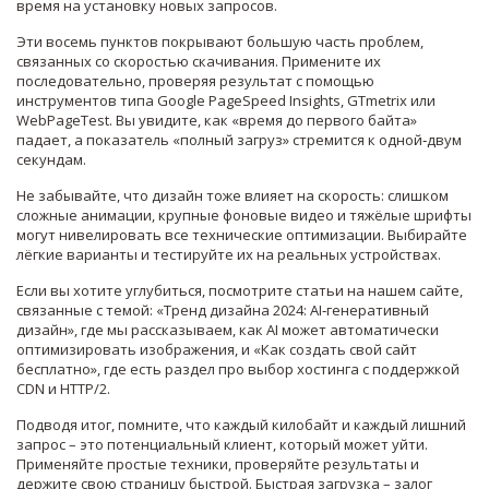
время на установку новых запросов.
Эти восемь пунктов покрывают большую часть проблем,
связанных со скоростью скачивания. Примените их
последовательно, проверяя результат с помощью
инструментов типа Google PageSpeed Insights, GTmetrix или
WebPageTest. Вы увидите, как «время до первого байта»
падает, а показатель «полный загруз» стремится к одной‑двум
секундам.
Не забывайте, что дизайн тоже влияет на скорость: слишком
сложные анимации, крупные фоновые видео и тяжёлые шрифты
могут нивелировать все технические оптимизации. Выбирайте
лёгкие варианты и тестируйте их на реальных устройствах.
Если вы хотите углубиться, посмотрите статьи на нашем сайте,
связанные с темой: «Тренд дизайна 2024: AI‑генеративный
дизайн», где мы рассказываем, как AI может автоматически
оптимизировать изображения, и «Как создать свой сайт
бесплатно», где есть раздел про выбор хостинга с поддержкой
CDN и HTTP/2.
Подводя итог, помните, что каждый килобайт и каждый лишний
запрос – это потенциальный клиент, который может уйти.
Применяйте простые техники, проверяйте результаты и
держите свою страницу быстрой. Быстрая загрузка – залог