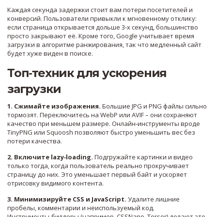
Каждая секунда задержки стоит вам потери посетителей и
конверсий. Пользователи привыкли к мгновенному отклику:
если страница открывается дольше 3‑х секунд, большинство
просто закрывают её. Кроме того, Google учитывает время
загрузки в алгоритме ранжирования, так что медленный сайт
будет хуже виден в поиске.
Топ‑техник для ускорения
загрузки
1. Сжимайте изображения.
Большие JPG и PNG файлы сильно
тормозят. Переключитесь на WebP или AVIF – они сохраняют
качество при меньшем размере. Онлайн‑инструменты вроде
TinyPNG или Squoosh позволяют быстро уменьшить вес без
потери качества.
2. Включите lazy‑loading.
Подгружайте картинки и видео
только тогда, когда пользователь реально прокручивает
страницу до них. Это уменьшает первый байт и ускоряет
отрисовку видимого контента.
3. Минимизируйте CSS и JavaScript.
Удалите лишние
пробелы, комментарии и неиспользуемый код.
Инструменты‑билдеры (например, CSSNano, Terser) делают это