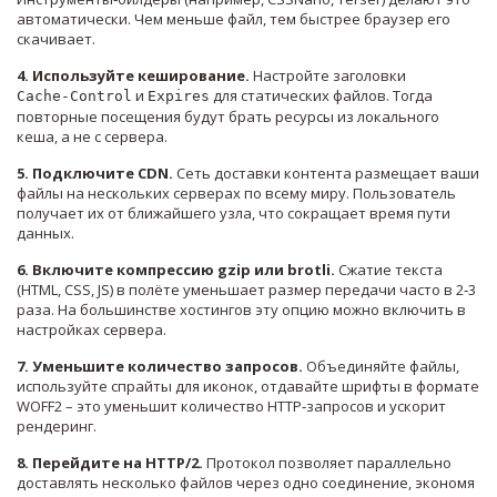
автоматически. Чем меньше файл, тем быстрее браузер его
скачивает.
4. Используйте кеширование.
Настройте заголовки
и
для статических файлов. Тогда
Cache‑Control
Expires
повторные посещения будут брать ресурсы из локального
кеша, а не с сервера.
5. Подключите CDN.
Сеть доставки контента размещает ваши
файлы на нескольких серверах по всему миру. Пользователь
получает их от ближайшего узла, что сокращает время пути
данных.
6. Включите компрессию gzip или brotli.
Сжатие текста
(HTML, CSS, JS) в полёте уменьшает размер передачи часто в 2‑3
раза. На большинстве хостингов эту опцию можно включить в
настройках сервера.
7. Уменьшите количество запросов.
Объединяйте файлы,
используйте спрайты для иконок, отдавайте шрифты в формате
WOFF2 – это уменьшит количество HTTP‑запросов и ускорит
рендеринг.
8. Перейдите на HTTP/2.
Протокол позволяет параллельно
доставлять несколько файлов через одно соединение, экономя