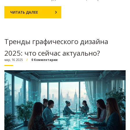
Japandi в своем дизайне для создания современных и
элегантных проектов.
ЧИТАТЬ ДАЛЕЕ
Тренды графического дизайна
2025: что сейчас актуально?
мар, 16 2025
0 Комментарии