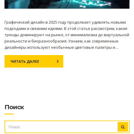
Графический дизайн в 2025 году продолжает удивлять новыми
подходами и свежими идеями. В этой статье рассмотрим, какие
тренды доминируют на рынке, от минимализма до виртуальной
реальности и биоразнообразия. Узнаем, как современные
дизайнеры используют необычные цветовые палитры и
неожиданное сочетание шрифтов, чтобы создать
впечатляющие визуальные эффекты. Также обсудим, как
ЧИТАТЬ ДАЛЕЕ
устойчивое развитие и этическое потребление находят своё
отражение в графическом дизайне.
Поиск
ИСКАТЬ: