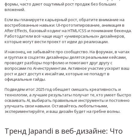
формы, часто дают ощутимый рост продаж без больших
вложений.
Если вы планируете карьерный рост, обратите внимание на
востребованные навыки: UI‑прототипирование, анимация в
After Effects, базовый кодинг на HTML/CSS и понимание бекенда.
Работодатели всё чаще ищут «универсальных» дизайнеров,
которые могут вести проект от идеи до реализации.
И наконец, не забывайте про сообщество. На форумах, в чатах
и группах в соцсетях дизайнеры делятся реальными кейсами,
проводят разборы портфолио и помогают друг другу с
вопросами по AI‑инструментам. Активное участие ускорит ваш
рост и даст доступ к инсайтам, которые не попадут в
официальные гайды.
Подведём итог: 2025 год обещает смешать креативность и
технологии, а лучшие результаты получат те, кто умеет быстро
осваивать AI, выбирать правильные инструменты и постоянно
улучшать свои навыки. Оставайтесь любопытными,
экспериментируйте, и ваш дизайн будет на гребне волны.
Тренд Japandi в веб-дизайне: Что