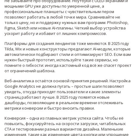
Не забывайте про оборудование. Ноутбуки с OLED‑экранами и
мощными GPU уже доступны по умеренной цене, а
профессиональные планшеты с чувствительным пером
позволяют работать в любой точке мира. Сравнивайте не
только цену, но и поддержку нужных вам программ: Photoshop,
Figma, Sketch или новые AI‑плагины. Четкий выбор устройства
ускорит работу и избавит от лишних компромиссов.
Платформы для создания лендингов тоже меняются. В 2025 году
Tilda, Wix и новые конструкторы предлагают AI‑модули, которые
автоматически подбирают стили и оптимизируют SEO. Если вам
нужен быстрый прототип, используйте такие сервисы, но
помните о гибкости: иногда кастомный код всё же спасет проект
от ограничений шаблона.
Веб‑аналитика остаётся основой принятия решений. Настройка
Google Analytics не должна пугать – простые шаги позволяют
увидеть, откуда приходят пользователи и какие элементы
страниц работают лучше. В 2025 году появятся новые
дашборды, позволяющие в реальном времени отслеживать
метрики конверсии и быстро вносить правки.
Конверсия – одна из главных метрик успеха сайта. Чтобы её
повысить, фокусируйтесь на скорости загрузки, читабельных
CTA и тестировании разных вариантов дизайна. Маленькие
изменения, такие как изменение цвета кнопки или упрощение