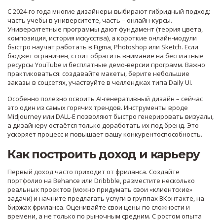
С 2024‑го года многие дизайнеры выбирают гибридный подход:
часть учебы в университете, часть – онлайн‑курсы.
Университетные программы дают фундамент (теория цвета,
композиция, история искусства), а короткие онлайн‑модули
быстро научат работать в Figma, Photoshop или Sketch. Если
бюджет ограничен, стоит обратить внимание на бесплатные
ресурсы YouTube и бесплатные демо‑версии программ. Важно
практиковаться: создавайте макеты, берите небольшие
заказы в соцсетях, участвуйте в челленджах типа Daily UI.
Особенно полезно освоить AI‑генеративный дизайн – сейчас
это один из самых горячих трендов. Инструменты вроде
Midjourney или DALL‑E позволяют быстро генерировать визуалы,
а дизайнеру остаётся только доработать их под бренд. Это
ускоряет процесс и повышает вашу конкурентоспособность.
Как построить доход и карьеру
Первый доход часто приходит от фриланса. Создайте
портфолио на Behance или Dribbble, разместите несколько
реальных проектов (можно придумать свои «клиентские»
задачи) и начните предлагать услуги в группах ВКонтакте, на
биржах фриланса. Оценивайте свои цены по сложности и
времени, а не только по рыночным средним. С ростом опыта