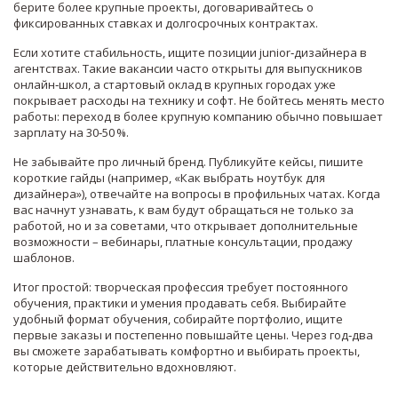
берите более крупные проекты, договаривайтесь о
фиксированных ставках и долгосрочных контрактах.
Если хотите стабильность, ищите позиции junior‑дизайнера в
агентствах. Такие вакансии часто открыты для выпускников
онлайн‑школ, а стартовый оклад в крупных городах уже
покрывает расходы на технику и софт. Не бойтесь менять место
работы: переход в более крупную компанию обычно повышает
зарплату на 30‑50 %.
Не забывайте про личный бренд. Публикуйте кейсы, пишите
короткие гайды (например, «Как выбрать ноутбук для
дизайнера»), отвечайте на вопросы в профильных чатах. Когда
вас начнут узнавать, к вам будут обращаться не только за
работой, но и за советами, что открывает дополнительные
возможности – вебинары, платные консультации, продажу
шаблонов.
Итог простой: творческая профессия требует постоянного
обучения, практики и умения продавать себя. Выбирайте
удобный формат обучения, собирайте портфолио, ищите
первые заказы и постепенно повышайте цены. Через год‑два
вы сможете зарабатывать комфортно и выбирать проекты,
которые действительно вдохновляют.