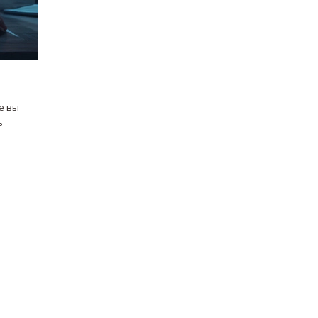
е вы
ь