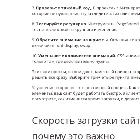
7.
Проверьте тяжёлый код.
В проектах с AI‑генер
которые не нужны клиенту, и следите за их влиянием 
8.
Тестируйте регулярно.
Инструменты PageSpeed In
тесты после каждого крупного изменения.
9.
Обратите внимание на шрифты.
Ограничьте ко
включайте font-display: swap.
10.
Уменьшите количество анимаций.
CSS‑анимаци
только там, где действительно нужны.
Эти шаги просты, но они дают заметный прирост ско
решить всё сразу. Выберите три‑четыре пункта, вне
Улучшение скорости – это постоянный процесс. Как
элементы, ваш сайт будет работать быстро, а клиен
посмотрите, как изменится время загрузки, и держит
Скорость загрузки сай
почему это важно