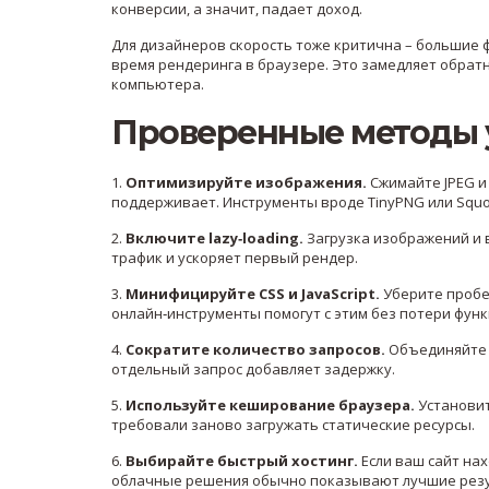
конверсии, а значит, падает доход.
Для дизайнеров скорость тоже критична – большие
время рендеринга в браузере. Это замедляет обратн
компьютера.
Проверенные методы 
1.
Оптимизируйте изображения.
Сжимайте JPEG и 
поддерживает. Инструменты вроде TinyPNG или Squo
2.
Включите lazy‑loading.
Загрузка изображений и в
трафик и ускоряет первый рендер.
3.
Минифицируйте CSS и JavaScript.
Уберите пробел
онлайн‑инструменты помогут с этим без потери фун
4.
Сократите количество запросов.
Объединяйте с
отдельный запрос добавляет задержку.
5.
Используйте кеширование браузера.
Установит
требовали заново загружать статические ресурсы.
6.
Выбирайте быстрый хостинг.
Если ваш сайт нах
облачные решения обычно показывают лучшие рез