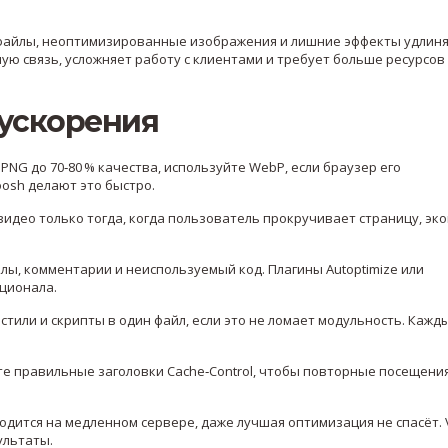
 файлы, неоптимизированные изображения и лишние эффекты удлин
ую связь, усложняет работу с клиентами и требует больше ресурсов
ускорения
PNG до 70‑80 % качества, используйте WebP, если браузер его
osh делают это быстро.
идео только тогда, когда пользователь прокручивает страницу, эк
ы, комментарии и неиспользуемый код. Плагины Autoptimize или
кционала.
тили и скрипты в один файл, если это не ломает модульность. Кажд
е правильные заголовки Cache‑Control, чтобы повторные посещени
одится на медленном сервере, даже лучшая оптимизация не спасёт. 
ультаты.