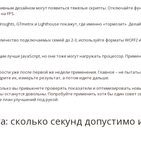
ативным дизайном могут появиться тяжёлые скрипты. Отключайте фу
на FPS.
sights, GTmetrix и Lighthouse покажут, где именно «тормозит». Дела
личество подключаемых семей до 2‑3, используйте форматы WOFF2 
и лучше JavaScript, но они тоже могут нагружать процессор. Примен
рости уже после первой же недели применения. Главное – не пытать
дрите их, измерьте результат, а потом идите дальше.
 только вы привыкнете проверять показатели и оптимизировать нов
ты останутся довольны. Попробуйте применить хотя бы один совет с
е план улучшений под рукой.
та: сколько секунд допустимо 