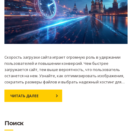
Скорость загрузки сайта играет огромную роль в удержании
пользователей и повышении конверсий. Чем быстрее
загружается сайт, тем выше вероятность, что пользователь
останется на нем. Узнайте, как оптимизировать изображения,
сократить размеры файлов и выбрать надежный хостинг для
улучшения производительности вашего сайта. Мы рассмотрим
простые, но эффективные методы, которые помогут вам
ЧИТАТЬ ДАЛЕЕ
улучшить скорость загрузки.
Поиск