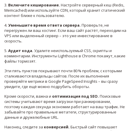
3.
Включите кеширование.
Настройте серверный кеш (Redis,
Memcached) или используйте CDN, который хранит статический
контент ближе к пользователю.
4.
Уменьшите время ответа сервера.
Проверьте, не
перегружен ли ваш хостинг. Если ваш сайт растёт, переходим на
VPS или выделенный сервер – это уже инвестирование в
скорость.
5.
Аудит кода.
Удалите неиспользуемый CSS, скрипты и
комментарии. Инструменты Lighthouse в Chrome покажут, какие
файлы тормозят.
Эти пять пунктов покрывают почти 80 % проблем, с которыми
сталкиваются владельцы сайтов. После их выполнения
проверяйте метрики в Google PageSpeed Insights – вы сразу
увидите, где ещё можно подрубить обороты.
Кроме скорости, важна и
оптимизация под SEO.
Поисковые
системы учитывают время загрузки при ранжировании,
поэтому каждая секунда экономии работает на ваш трафик. Не
забывайте про правильные метатеги, структурированные
данные и дружелюбные URL.
Наконец, следите за
конверсией.
Быстрый сайт повышает