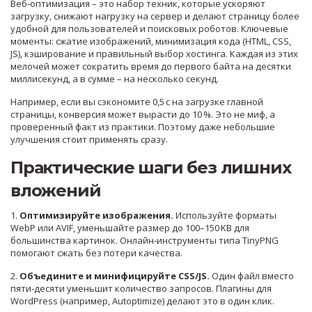
Веб‑оптимизация – это набор техник, которые ускоряют
загрузку, снижают нагрузку на сервер и делают страницу более
удобной для пользователей и поисковых роботов. Ключевые
моменты: сжатие изображений, минимизация кода (HTML, CSS,
JS), кэширование и правильный выбор хостинга. Каждая из этих
мелочей может сократить время до первого байта на десятки
миллисекунд, а в сумме – на несколько секунд.
Например, если вы сэкономите 0,5 с на загрузке главной
страницы, конверсия может вырасти до 10 %. Это не миф, а
проверенный факт из практики. Поэтому даже небольшие
улучшения стоит применять сразу.
Практические шаги без лишних
вложений
1.
Оптимизируйте изображения.
Используйте форматы
WebP или AVIF, уменьшайте размер до 100–150 KB для
большинства картинок. Онлайн‑инструменты типа TinyPNG
помогают сжать без потери качества.
2.
Объедините и минифицируйте CSS/JS.
Один файл вместо
пяти‑десяти уменьшит количество запросов. Плагины для
WordPress (например, Autoptimize) делают это в один клик.