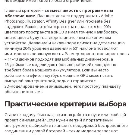
но каждый имеет свои плюсы и ограничения.
Главный критерий –
совместимость с программным
обеспечением
. Планшет должен поддерживать Adobe
Photoshop, Illustrator, Affinity Designer или Procreate без
задержек. Важно, чтобы экран охватывал хотя бы 90%
цветового пространства sRGB и имел точную калибровку,
иначе цвета будут выглядеть иначе, чем на конечном
устройстве. Давление и наклон пера влияют на детализацию:
минимум 2048 уровней давления и 60° наклона позволяют
имитировать реальную кисть. Размер экрана тоже играет роль
– 11–13 дюймов подходят для мобильных дизайнеров, а
15‑дюймовые модели дают больше рабочей площади, но
требуют более мощного аккумулятора. Если вы часто
работаете в офисе, ноутбук с мощным GPU может стать
выгодной альтернативой, ведь он справится с
3D‑моделированием и анимацией, чего простому планшету
обычно не хватает.
Практические критерии выбора
Ставите задачу: быстрая эскизная работа в пути или тяжёлый
проект с анимацией? Если нужен лёгкий и портативный
инструмент, выбирайте планшет с поддержкой беспроводного
соединения и долгой батареей – такие модели позволяют