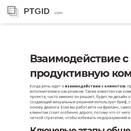
Взаимодействие с 
продуктивную ко
Когда речь идет о
взаимодействии с клиентом
,
п
исполнителем и заказчиком
. Также известен как
ком
проекта
, часто именно он решает, будет ли дизайн 
создающий визуальные решения
использует
бриф
,
с
основу диалога. Если вы работаете на
фриланс
,
само
клиентом стоит особенно дорого, потому что от него
четкой стратегии, чтобы избежать недоразумений и 
Ключевые этапы обще