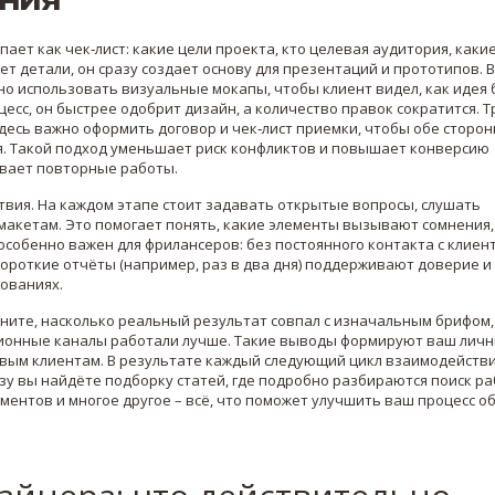
ает как чек‑лист: какие цели проекта, кто целевая аудитория, каки
ет детали, он сразу создает основу для презентаций и прототипов. 
бно использовать визуальные мокапы, чтобы клиент видел, как идея 
цесс, он быстрее одобрит дизайн, а количество правок сократится. 
десь важно оформить договор и чек‑лист приемки, чтобы обе сторо
я. Такой подход уменьшает риск конфликтов и повышает конверсию
ывает повторные работы.
вия. На каждом этапе стоит задавать открытые вопросы, слушать
макетам. Это помогает понять, какие элементы вызывают сомнения,
особенно важен для фрилансеров: без постоянного контакта с клиен
короткие отчёты (например, раз в два дня) поддерживают доверие и
ованиях.
ите, насколько реальный результат совпал с изначальным брифом,
ционные каналы работали лучше. Такие выводы формируют ваш лич
 новым клиентам. В результате каждый следующий цикл взаимодейств
изу вы найдёте подборку статей, где подробно разбираются поиск р
ментов и многое другое – всё, что поможет улучшить ваш процесс 