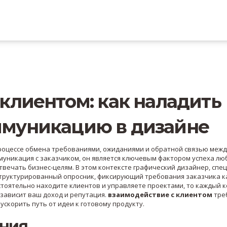
клиентом: как наладить
ммуникацию в дизайне
роцессе обмена требованиями, ожиданиями и обратной связью межд
муникация с заказчиком
, он
является ключевым фактором успеха лю
отвечать бизнес‑целям. В этом контексте
графический дизайнер
,
спец
труктурированный опросник, фиксирующий требования заказчика
к
стоятельно находите клиентов и управляете проектами
, то каждый к
 зависит ваш доход и репутация.
взаимодействие с клиентом
тре
ускорить путь от идеи к готовому продукту.
ния