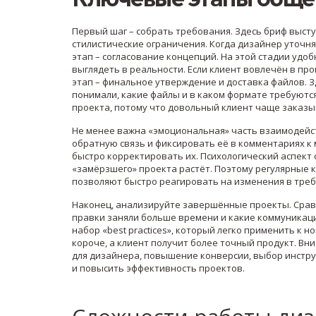
Первый шаг – собрать требования. Здесь бриф выступ
стилистические ограничения. Когда дизайнер уточня
этап – согласование концепций. На этой стадии удо
выглядеть в реальности. Если клиент вовлечён в про
этап – финальное утверждение и доставка файлов. З
понимали, какие файлы и в каком формате требуютс
проекта, потому что довольный клиент чаще заказ
Не менее важна «эмоциональная» часть взаимодейст
обратную связь и фиксировать её в комментариях к 
быстро корректировать их. Психологический аспект 
«замёрзшего» проекта растёт. Поэтому регулярные 
позволяют быстро реагировать на изменения в треб
Наконец, анализируйте завершённые проекты. Сравн
правки заняли больше времени и какие коммуника
набор «best practices», который легко применить к
короче, а клиент получит более точный продукт. Вн
для дизайнера, повышение конверсии, выбор инстру
и повысить эффективность проектов.