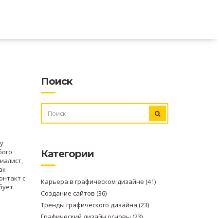
Поиск
ИСКАТЬ:
у
бого
Категории
иалист,
ак
онтакт с
Карьера в графическом дизайне
(41)
бует
Создание сайтов
(36)
Тренды графического дизайна
(23)
Графический дизайн основы
(23)