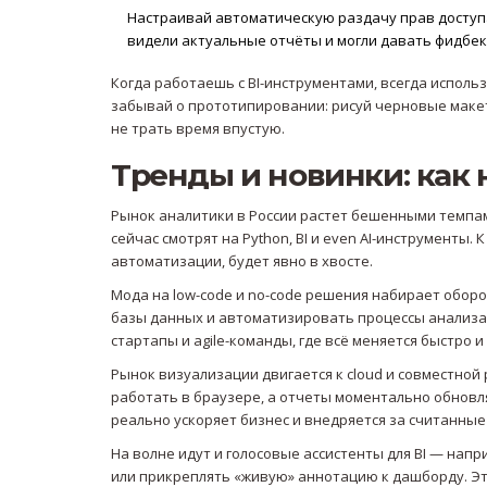
Настраивай автоматическую раздачу прав доступа 
видели актуальные отчёты и могли давать фидбек
Когда работаешь с BI-инструментами, всегда использ
забывай о прототипировании: рисуй черновые макеты
не трать время впустую.
Тренды и новинки: как 
Рынок аналитики в России растет бешенными темпами
сейчас смотрят на Python, BI и even AI-инструменты. 
автоматизации, будет явно в хвосте.
Мода на low-code и no-code решения набирает оборот
базы данных и автоматизировать процессы анализа 
стартапы и agile-команды, где всё меняется быстро 
Рынок визуализации двигается к cloud и совместной 
работать в браузере, а отчеты моментально обновля
реально ускоряет бизнес и внедряется за считанные
На волне идут и голосовые ассистенты для BI — напр
или прикреплять «живую» аннотацию к дашборду. Это 