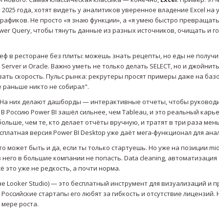
 2025 года, хотят видеть у аналитиков уверенное владение Excel на 
рафиков. Не просто «я знаю функции», а «я умею быстро превращать
wer Query, чтобы тянуть данные из разных источников, очищать и г
шеф в ресторане без плиты: можешь знать рецепты, но еды не получи
Server и Oracle. Важно уметь не только делать SELECT, но и джойнит
ать скорость. Пульс рынка: рекрутеры просят примеры даже на баз
 раньше никто не собирал".
au. На них делают дашборды — интерактивные отчеты, чтобы руковод
 В Россию Power BI зашёл сильнее, чем Tableau, и это реальный кар
ольше, чем те, кто делает отчёты вручную, и тратят в три раза ме
платная версия Power BI Desktop уже даёт мега-функционал для ана
то может быть и да, если ты только стартуешь. Но уже на позиции mid
з него в большие компании не попасть. Data cleaning, автоматизация
 это уже не редкость, а почти норма.
не Looker Studio) — это бесплатный инструмент для визуализаций и п
u. Российские стартапы его любят за гибкость и отсутствие лицензий. 
о мере роста.