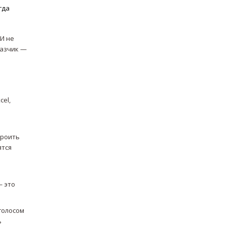
гда
 И не
казчик —
cel,
троить
ятся
— это
голосом
ь