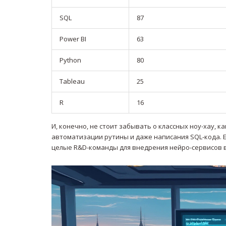
SQL
87
Power BI
63
Python
80
Tableau
25
R
16
И, конечно, не стоит забывать о классных ноу-хау, ка
автоматизации рутины и даже написания SQL-кода. Е
целые R&D-команды для внедрения нейро-сервисов в