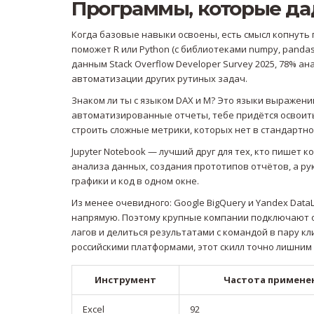
Программы, которые да
Когда базовые навыки освоены, есть смысл копнуть 
поможет R или Python (с библиотеками numpy, pandas, m
данным Stack Overflow Developer Survey 2025, 78% а
автоматизации других рутиных задач.
Знаком ли ты с языком DAX и M? Это языки выражений
автоматизированные отчеты, тебе придётся освоить
строить сложные метрики, которых нет в стандартн
Jupyter Notebook — лучший друг для тех, кто пишет 
анализа данных, создания прототипов отчётов, а ру
графики и код в одном окне.
Из менее очевидного: Google BigQuery и Yandex DataLe
напрямую. Поэтому крупные компании подключают о
лагов и делиться результатами с командой в пару к
российскими платформами, этот скилл точно лишним 
Инструмент
Частота применен
Excel
92