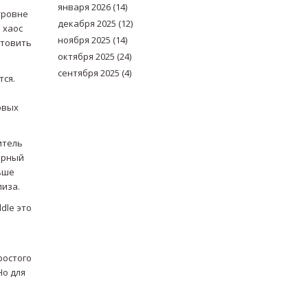
января 2026
(14)
уровне
декабря 2025
(12)
 хаос
ноября 2025
(14)
отовить
октября 2025
(24)
сентября 2025
(4)
тся.
ь
овых
итель
ьерный
ньше
лиза.
dle это
ростого
Но для