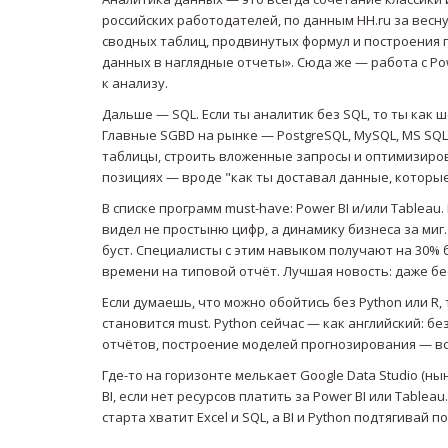
российских работодателей, по данным HH.ru за весну
сводных таблиц, продвинутых формул и построения г
данных в наглядные отчеты». Сюда же — работа с Po
к анализу.
Дальше — SQL. Если ты аналитик без SQL, то ты как 
Главные SGBD на рынке — PostgreSQL, MySQL, MS SQL 
таблицы, строить вложенные запросы и оптимизиров
позициях — вроде "как ты доставал данные, которые
В списке программ must-have: Power BI и/или Table
видел не простыню цифр, а динамику бизнеса за миг.
буст. Специалисты с этим навыком получают на 30% б
времени на типовой отчёт. Лучшая новость: даже бес
Если думаешь, что можно обойтись без Python или R, 
становится must. Python сейчас — как английский: бе
отчётов, построение моделей прогнозирования — всё
Где-то на горизонте мелькает Google Data Studio (ны
BI, если нет ресурсов платить за Power BI или Tablea
старта хватит Excel и SQL, а BI и Python подтягивай п