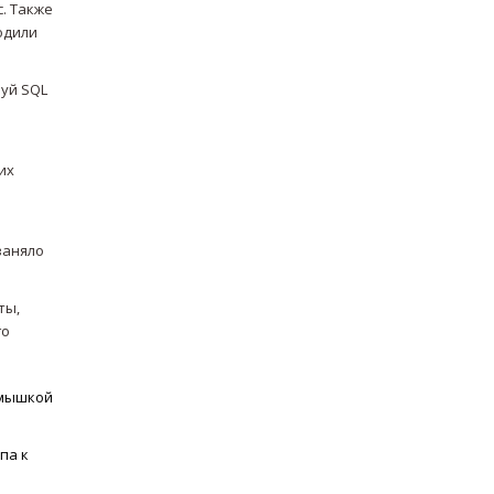
с. Также
одили
буй SQL
их
заняло
ты,
го
ь мышкой
па к