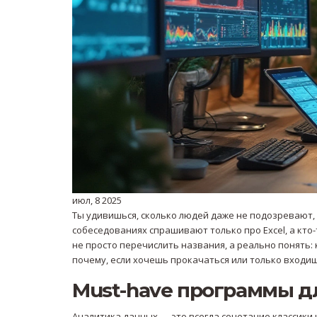
июл, 8 2025
Ты удивишься, сколько людей даже не подозревают, с
собеседованиях спрашивают только про Excel, а кто-т
не просто перечислить названия, а реально понять: 
почему, если хочешь прокачаться или только входиш
Must-have программы дл
Аналитика данных — это всегда сочетание классики 