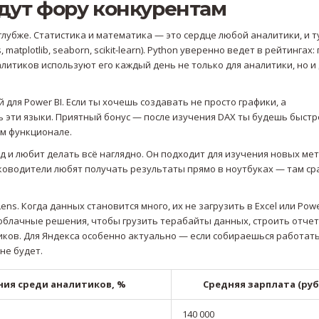
дут фору конкурентам
глубже. Статистика и математика — это сердце любой аналитики, и т
atplotlib, seaborn, scikit-learn). Python уверенно ведет в рейтингах:
налитиков используют его каждый день не только для аналитики, но и
 для Power BI. Если ты хочешь создавать не просто графики, а
 эти языки. Приятный бонус — после изучения DAX ты будешь быстр
ом функционале.
код и любит делать всё наглядно. Он подходит для изучения новых ме
ководители любят получать результаты прямо в ноутбуках — там ср
ns. Когда данных становится много, их не загрузить в Excel или Powe
блачные решения, чтобы грузить терабайты данных, строить отчет
ликов. Для Яндекса особенно актуально — если собираешься работать
не будет.
ия среди аналитиков, %
Средняя зарплата (руб
140 000