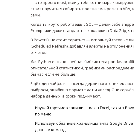
— это просто must, если у тебя сотни сырых выгрузо
стоит научиться собирать простые макросы на VBA,
сами.
Когда ты круто работаешь с SQL — делай себе snippe
Prompt или даже стандартные вкладки в DataGrip, 
В Power BI не стоит теряться — используй готовые 
(Scheduled Refresh), добавляй алерты на отклонения
отчетов.
Для Python есть волшебная библиотека pandas-profil
описательной статистикой, графиками распределени
бы час, если не больше.
Ещё один лайфхак — всегда держи наготове чек-лист
выбросы, ошибки в формате дат и чисел). Они серьё
набора данных, а сроки поджимают.
Изучай горячие клавиши — как в Excel, так и в Po
по меню.
Используй облачные хранилища типа Google Drive 
данным команды.