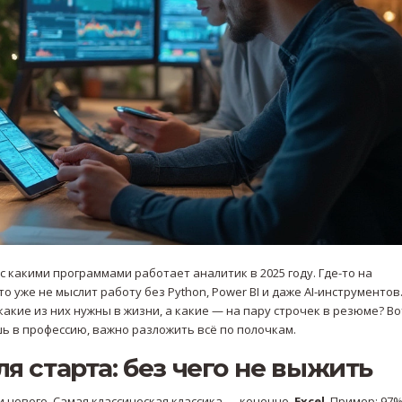
 какими программами работает аналитик в 2025 году. Где-то на
о уже не мыслит работу без Python, Power BI и даже AI-инструментов
какие из них нужны в жизни, а какие — на пару строчек в резюме? Во
ь в профессию, важно разложить всё по полочкам.
я старта: без чего не выжить
и нового. Самая классическая классика — конечно,
Excel
. Пример: 97