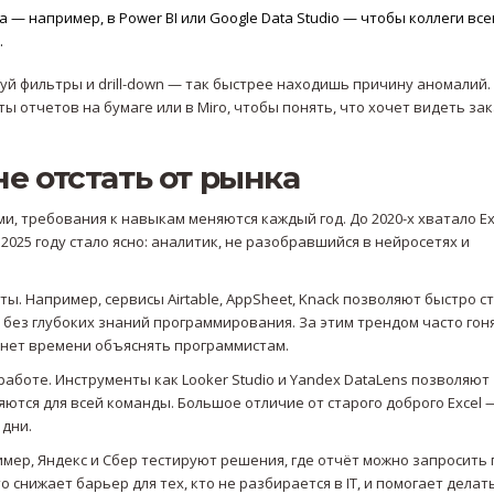
— например, в Power BI или Google Data Studio — чтобы коллеги все
.
уй фильтры и drill-down — так быстрее находишь причину аномалий.
 отчетов на бумаге или в Miro, чтобы понять, что хочет видеть за
не отстать от рынка
, требования к навыкам меняются каждый год. До 2020-х хватало Ex
К 2025 году стало ясно: аналитик, не разобравшийся в нейросетях и
ы. Например, сервисы Airtable, AppSheet, Knack позволяют быстро с
без глубоких знаний программирования. За этим трендом часто гон
и нет времени объяснять программистам.
работе. Инструменты как Looker Studio и Yandex DataLens позволяют
ются для всей команды. Большое отличие от старого доброго Excel 
 дни.
имер, Яндекс и Сбер тестируют решения, где отчёт можно запросить 
снижает барьер для тех, кто не разбирается в IT, и помогает делат