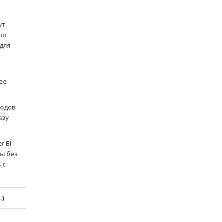
ут
 по
 для
ее
тодов
азу
r BI
ы без
 с
.)