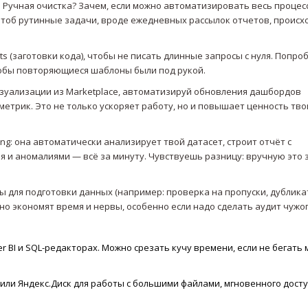
к. Ручная очистка? Зачем, если можно автоматизировать весь процес
 чтоб рутинные задачи, вроде ежедневных рассылок отчетов, происх
ts (заготовки кода), чтобы не писать длинные запросы с нуля. Попро
чтобы повторяющиеся шаблоны были под рукой.
визуализации из Marketplace, автоматизируй обновления дашбордов
 метрик. Это не только ускоряет работу, но и повышает ценность тво
ing: она автоматически анализирует твой датасет, строит отчёт с
я и аномалиями — всё за минуту. Чувствуешь разницу: вручную это 
ы для подготовки данных (например: проверка на пропуски, дублика
зно экономят время и нервы, особенно если надо сделать аудит чужо
wer BI и SQL-редакторах. Можно срезать кучу времени, если не бегат
или Яндекс.Диск для работы с большими файлами, мгновенного досту