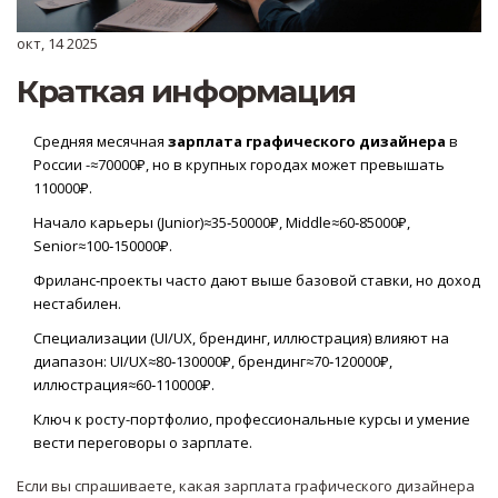
окт, 14 2025
Краткая информация
Средняя месячная
зарплата графического дизайнера
в
России -≈70000₽, но в крупных городах может превышать
110000₽.
Начало карьеры (Junior)≈35‑50000₽, Middle≈60‑85000₽,
Senior≈100‑150000₽.
Фриланс‑проекты часто дают выше базовой ставки, но доход
нестабилен.
Специализации (UI/UX, брендинг, иллюстрация) влияют на
диапазон: UI/UX≈80‑130000₽, брендинг≈70‑120000₽,
иллюстрация≈60‑110000₽.
Ключ к росту-портфолио, профессиональные курсы и умение
вести переговоры о зарплате.
Если вы спрашиваете, какая
зарплата графического дизайнера