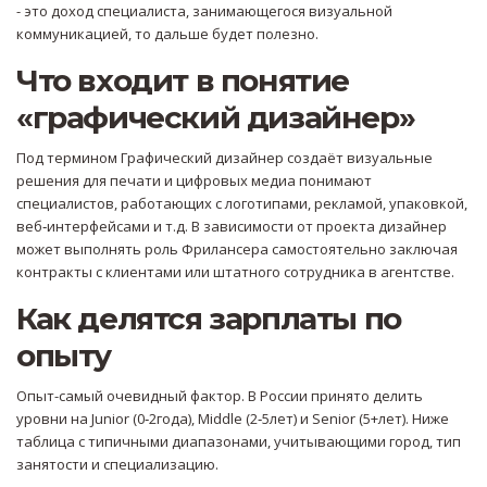
- это доход специалиста, занимающегося визуальной
коммуникацией
, то дальше будет полезно.
Что входит в понятие
«графический дизайнер»
Под термином
Графический дизайнер
создаёт визуальные
решения для печати и цифровых медиа
понимают
специалистов, работающих с логотипами, рекламой, упаковкой,
веб‑интерфейсами и т.д. В зависимости от проекта дизайнер
может выполнять роль
Фрилансера
самостоятельно заключая
контракты с клиентами
или штатного сотрудника в агентстве.
Как делятся зарплаты по
опыту
Опыт-самый очевидный фактор. В России принято делить
уровни на Junior (0‑2года), Middle (2‑5лет) и Senior (5+лет). Ниже
таблица с типичными диапазонами, учитывающими город, тип
занятости и специализацию.