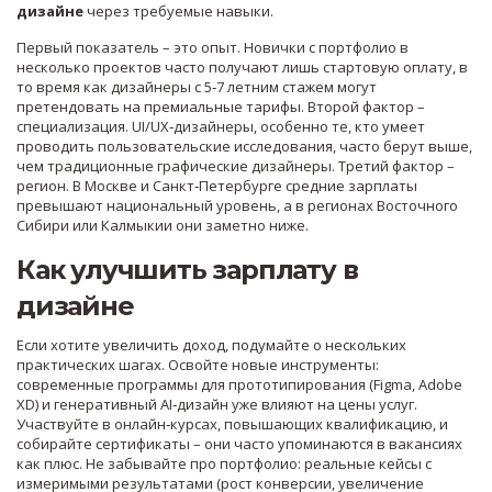
дизайне
через требуемые навыки.
Первый показатель – это опыт. Новички с портфолио в
несколько проектов часто получают лишь стартовую оплату, в
то время как дизайнеры с 5‑7 летним стажем могут
претендовать на премиальные тарифы. Второй фактор –
специализация. UI/UX‑дизайнеры, особенно те, кто умеет
проводить пользовательские исследования, часто берут выше,
чем традиционные графические дизайнеры. Третий фактор –
регион. В Москве и Санкт‑Петербурге средние зарплаты
превышают национальный уровень, а в регионах Восточного
Сибири или Калмыкии они заметно ниже.
Как улучшить зарплату в
дизайне
Если хотите увеличить доход, подумайте о нескольких
практических шагах. Освойте новые инструменты:
современные программы для прототипирования (Figma, Adobe
XD) и генеративный AI‑дизайн уже влияют на цены услуг.
Участвуйте в онлайн‑курсах, повышающих квалификацию, и
собирайте сертификаты – они часто упоминаются в вакансиях
как плюс. Не забывайте про портфолио: реальные кейсы с
измеримыми результатами (рост конверсии, увеличение