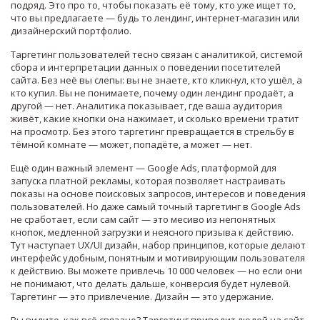
подряд. Это про то, чтобы показать её тому, кто уже ищет то,
что вы предлагаете — будь то лендинг, интернет-магазин или
дизайнерский портфолио.
Таргетинг пользователей тесно связан с
аналитикой
,
системой
сбора и интерпретации данных о поведении посетителей
сайта
. Без неё вы слепы: вы не знаете, кто кликнул, кто ушёл, а
кто купил. Вы не понимаете, почему один лендинг продаёт, а
другой — нет. Аналитика показывает, где ваша аудитория
живёт, какие кнопки она нажимает, и сколько времени тратит
на просмотр. Без этого таргетинг превращается в стрельбу в
тёмной комнате — может, попадёте, а может — нет.
Ещё один важный элемент —
Google Ads
,
платформой для
запуска платной рекламы, которая позволяет настраивать
показы на основе поисковых запросов, интересов и поведения
пользователей
. Но даже самый точный таргетинг в Google Ads
не сработает, если сам сайт — это месиво из непонятных
кнопок, медленной загрузки и неясного призыва к действию.
Тут наступает
UX/UI дизайн
,
набор принципов, которые делают
интерфейс удобным, понятным и мотивирующим пользователя
к действию
. Вы можете привлечь 10 000 человек — но если они
не понимают, что делать дальше, конверсия будет нулевой.
Таргетинг — это привлечение. Дизайн — это удержание.