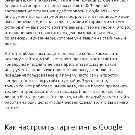
Вы видите, как всё связано? Таргетинг приводит людей на сайт.
Аналитика говорит, что они там делают. UX/UI дизайн
заставляет их оставаться и действовать. Google Ads — это
инструмент, который помогает настроить этот процесс. Но если
вы не понимаете, кто ваш клиент, зачем он пришёл и что его
остановит — вы просто тратите деньги. И это не теория. Это то,
что проверяют на практике владельцы малого бизнеса,
фрилансеры и дизайнеры, которые уже вышли на стабильный
доход.
В этой подборке вы найдёте реальные кейсы: как связать
рекламу с сайтом, чтобы не терять данные; как посчитать
конверсию и поднять её без переплаты за дизайн; какие
инструменты используют профессионалы для анализа
поведения пользователей; и почему часто самый простой
лендинг обгоняет «крутой» по дизайну. Здесь нет воды —
только то, что работает. Вы узнаете, как не просто привлекать
трафик, а превращать его в продажи. И да — это не про «всё
должно быть красиво». Это про то, чтобы каждый элемент сайта
работал на одну цель: чтобы человек сделал то, что вы от него
хотите.
Как настроить таргетинг в Google