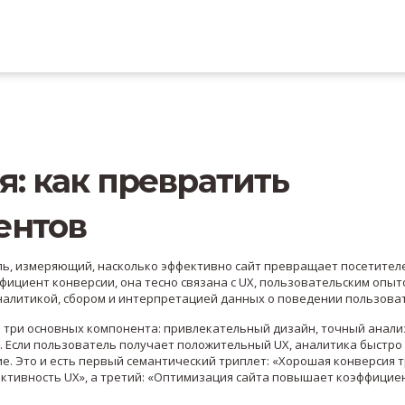
: как превратить
ентов
ль, измеряющий, насколько эффективно сайт превращает посетител
фициент конверсии
, она тесно связана с
UX
,
пользовательским опыт
налитикой
,
сбором и интерпретацией данных о поведении пользова
 три основных компонента: привлекательный дизайн, точный анали
 Если пользователь получает положительный UX, аналитика быстро
е. Это и есть первый семантический триплет: «Хорошая конверсия 
ективность UX», а третий: «Оптимизация сайта повышает коэффицие