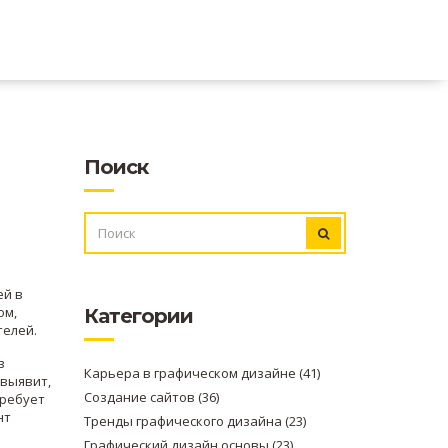
Поиск
ИСКАТЬ:
ей в
ом,
Категории
телей
.
з
Карьера в графическом дизайне
(41)
 выявит,
Создание сайтов
(36)
требует
нт
Тренды графического дизайна
(23)
Графический дизайн основы
(23)