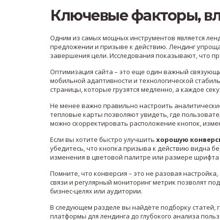
Ключевые факторы, в
Одним из самых мощных инструментов является
лен
предложении и призыве к действию
. Лендинг упрощ
завершения цели. Исследования показывают, что пр
Оптимизация сайта – это еще один важный связующ
мобильной адаптивности и технологической стабил
страницы, которые грузятся медленно, а каждое сек
Не менее важно правильно настроить аналитические
тепловые карты позволяют увидеть, где пользовател
можно скорректировать расположение кнопок, измен
Если вы хотите быстро улучшить
хорошую конвер
убедитесь, что кнопка призыва к действию видна бе
изменения в цветовой палитре или размере шрифта
Помните, что конверсия – это не разовая настройка,
связи и регулярный мониторинг метрик позволят по
бизнес‑целях или аудитории.
В следующем разделе вы найдёте подборку статей, 
платформы для лендинга до глубокого анализа польз