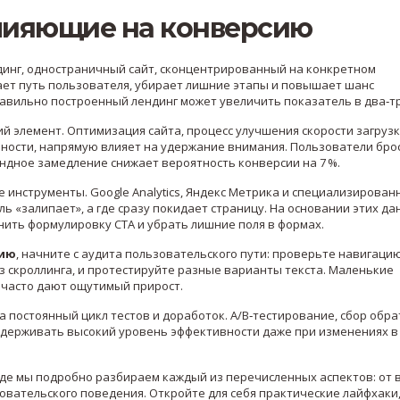
лияющие на конверсию
динг
,
одностраничный сайт, сконцентрированный на конкретном
ает путь пользователя, убирает лишние этапы и повышает шанс
авильно построенный лендинг может увеличить показатель в два‑тр
ий элемент.
Оптимизация сайта
,
процесс улучшения скорости загрузк
ьности
, напрямую влияет на удержание внимания. Пользователи бр
ундное замедление снижает вероятность конверсии на 7 %.
 инструменты. Google Analytics, Яндекс Метрика и специализирован
ь «залипает», а где сразу покидает страницу. На основании этих д
ить формулировку CTA и убрать лишние поля в формах.
сию
, начните с аудита пользовательского пути: проверьте навигацию
з скроллинга, и протестируйте разные варианты текста. Маленькие
 часто дают ощутимый прирост.
 а постоянный цикл тестов и доработок. A/B‑тестирование, сбор обр
ддерживать высокий уровень эффективности даже при изменениях в
где мы подробно разбираем каждый из перечисленных аспектов: от
овательского поведения. Откройте для себя практические лайфхаки